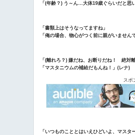
「(年齢？) う～ん…大体19歳ぐらいだと思
「書類上はそうなってますね」
「俺の場合、物心がつく前に親がいませんで
「(離れろ？) 嫌だね、お断りだね！ 絶対
「マスタニウムの補給だもんね！」(レナ)
スポ
「いつものこととはいえひどいよ、マスタ