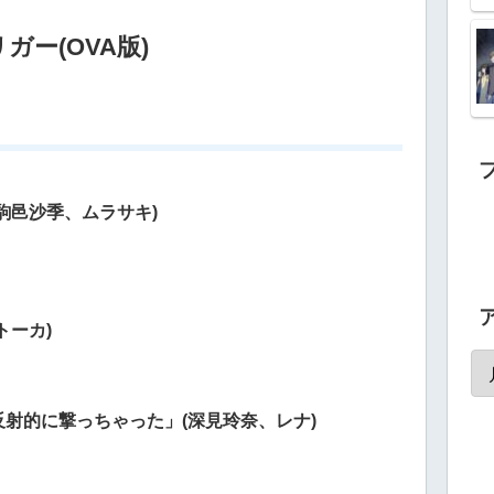
ー(OVA版)
駒邑沙季、ムラサキ)
」
トーカ)
射的に撃っちゃった」(深見玲奈、レナ)