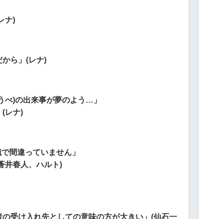
レナ)
から」(レナ)
うべ)の出来事が夢のよう…」
(レナ)
識で間違っていません」
蒼井春人、ハルト)
の受け入れ先としての意味の方が大きい」(仙石一