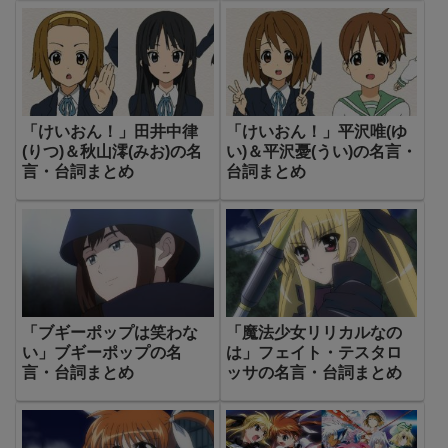
「けいおん！」田井中律
「けいおん！」平沢唯(ゆ
(りつ)＆秋山澪(みお)の名
い)＆平沢憂(うい)の名言・
言・台詞まとめ
台詞まとめ
「ブギーポップは笑わな
「魔法少女リリカルなの
い」ブギーポップの名
は」フェイト・テスタロ
言・台詞まとめ
ッサの名言・台詞まとめ