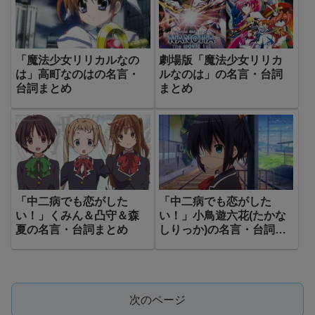
「魔法少女リリカルなの
劇場版「魔法少女リリカ
は」高町なのはの名言・
ルなのは」の名言・台詞
台詞まとめ
まとめ
「中二病でも恋がした
「中二病でも恋がした
い！」くみん＆凸守＆森
い！」小鳥遊六花(たかな
夏の名言・台詞まとめ
しりっか)の名言・台詞ま
とめ
次のページ