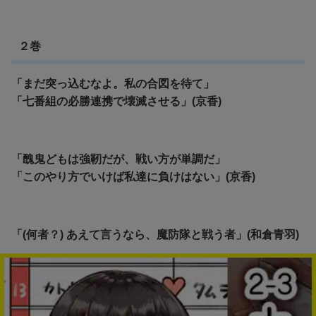
２巻
「まだ突っ込むなよ。私の合図を待て」
「七番組の必勝連携で壊滅させる」(京香)
「醜鬼どもは強靭だが、戦い方が単調だ」
「このやり方でいけば私達に負けはない」(京香)
「(何者？) あえて言うなら、魔防隊と戦う者」(和倉青羽)