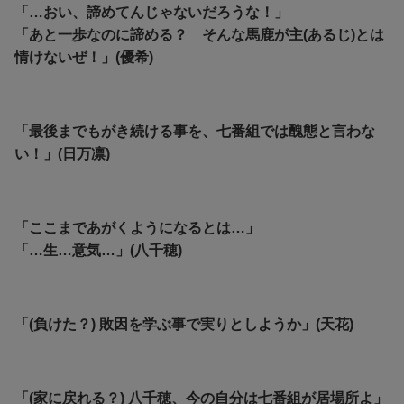
「…おい、諦めてんじゃないだろうな！」
「あと一歩なのに諦める？ そんな馬鹿が主(あるじ)とは
情けないぜ！」(優希)
「最後までもがき続ける事を、七番組では醜態と言わな
い！」(日万凛)
「ここまであがくようになるとは…」
「…生…意気…」(八千穂)
「(負けた？) 敗因を学ぶ事で実りとしようか」(天花)
「(家に戻れる？) 八千穂、今の自分は七番組が居場所よ」