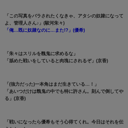
「この写真をバラされたくなきゃ、アタシの奴隷になって
よ、管理人さん♪」(駿河朱々)
「俺…既に奴隷なのに…また!?」(優希)
「朱々はスリルを醜鬼に求めるな」
「舐めた戦いをしていると肉塊にされるぞ」(京香)
「(強力だった)一本角はまだ生きている…！」
「あいつだけは醜鬼の中でも特に許さん。刻んで倒してや
る」(京香)
「戦いになったら優希もそう心得てくれ。今日はそれを伝