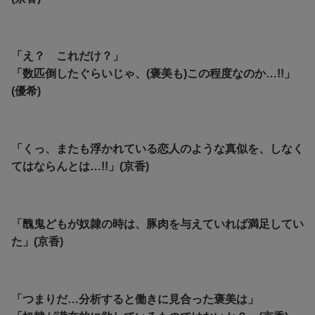
「え？ これだけ？」
「数匹倒したぐらいじゃ、(褒美も)この程度なのか…!!」
(優希)
「くっ、またも浮かれている恋人のような真似を、しなく
てはならんとは…!!」(京香)
「醜鬼どもが奴隷の時は、豚肉を与えていれば満足してい
た」(京香)
「つまりだ…分析すると働きに見合った褒美は」