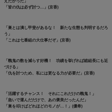
えたかった」
「皆の仇は必ず討つ…」(京香)
「巣とは潰し甲斐があるな！ 新たな生態も判明するだろ
う」
「これは七番組の大仕事だぞ」(京香)
「醜鬼の数を減らす好機！ 功績を挙げれば総組長にも近
づける」
「仇を討つため、私には更なる力が必要だ」(京香)
「活躍するチャンス！ それにこれだけの醜鬼！」
「急いで運んだだけで、あの褒美だったんだ」
「巣を叩けばどれほどのモノが…！」(優希)