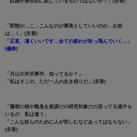
「奴隷が潜在的に欲しているものではないか？」(京香)
「変態が…こ…こんなのが褒美としていいのか…お前
は…！」(京香)
「正直、凄くいいです…全ての疲れが吹っ飛んでいく…」
(優希)
「月山大井沢事件、知ってるか？」
「私はそこの、ただ一人の生き残りだ」(京香)
「魔都の桃や醜鬼を資源だの研究対象だの言ってる連中も
いるが、私は違う」
「こんな奴らのために人が苦しむなどあってはならない」
(京香)