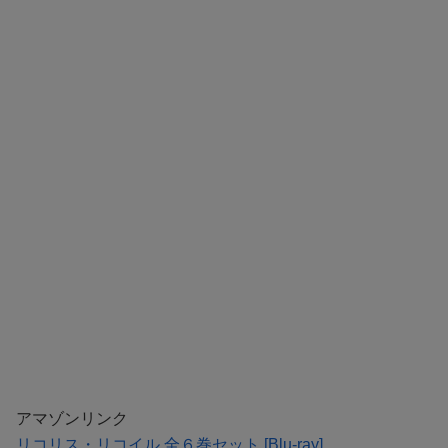
アマゾンリンク
リコリス・リコイル 全６巻セット [Blu-ray]