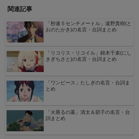
関連記事
「秒速５センチメートル」遠野貴樹(と
おのたかき)の名言・台詞まとめ
「リコリス・リコイル」錦木千束(にし
きぎちさと)の名言・台詞まとめ
「ワンピース」たしぎの名言・台詞ま
とめ
「火垂るの墓」清太＆節子の名言・台
詞まとめ