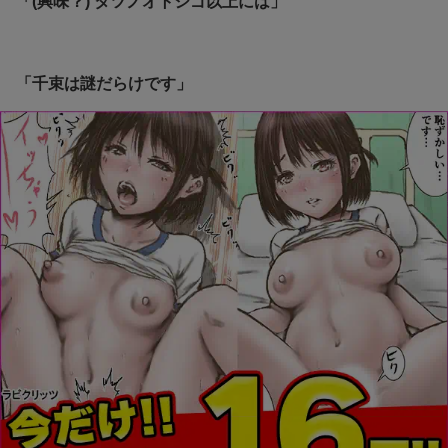
「(興味？) タツノオトシゴ以上には」
「千束は謎だらけです」