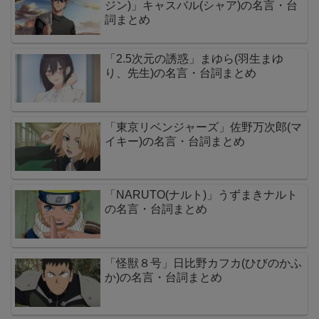
ジン)」キャスバル(シャア)の名言・台
詞まとめ
「2.5次元の誘惑」まゆら(羽生まゆ
り、先生)の名言・台詞まとめ
「東京リベンジャーズ」佐野万次郎(マ
イキー)の名言・台詞まとめ
「NARUTO(ナルト)」うずまきナルト
の名言・台詞まとめ
「怪獣８号」日比野カフカ(ひびのかふ
か)の名言・台詞まとめ