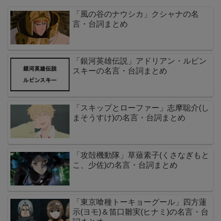
「風の谷のナウシカ」クシャナの名
言・台詞まとめ
「銀河英雄伝説」アドリアン・ルビン
スキーの名言・台詞まとめ
「スキップとローファー」志摩聡介(し
まそうすけ)の名言・台詞まとめ
「攻殻機動隊」草薙素子(くさなぎもと
こ、少佐)の名言・台詞まとめ
「東京喰種トーキョーグール」四方蓮
示(ヨモ)＆笛口雛実(ヒナミ)の名言・台