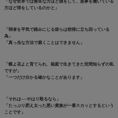
「なぜ世界では善良な方ほど損をして、悪事を働いている
方ほど得をしているのかと」
「弱者を平気で踏みにじる彼らは狡猾に立ち回っている
為」
「真っ当な方法で裁くことはできません」
「蝶よ花よと育てられ、箱庭で生きてきた世間知らずの私
ですが」
「一つだけ分かる確かなことがあります」
「それは──やはり殴るなら」
「たっぷり肥え太った悪い貴族が一番スカッとするという
ことです」