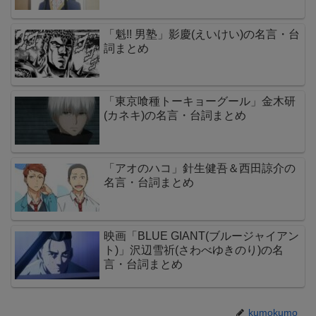
「魁!! 男塾」影慶(えいけい)の名言・台
詞まとめ
「東京喰種トーキョーグール」金木研
(カネキ)の名言・台詞まとめ
「アオのハコ」針生健吾＆西田諒介の
名言・台詞まとめ
映画「BLUE GIANT(ブルージャイアン
ト)」沢辺雪祈(さわべゆきのり)の名
言・台詞まとめ
kumokumo