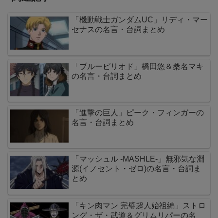
「機動戦士ガンダムUC」リディ・マー
セナスの名言・台詞まとめ
「ブルーピリオド」橋田悠＆桑名マキ
の名言・台詞まとめ
「進撃の巨人」ピーク・フィンガーの
名言・台詞まとめ
「マッシュル -MASHLE-」無邪気な淵
源(イノセント・ゼロ)の名言・台詞ま
とめ
「キン肉マン 完璧超人始祖編」ストロ
ング・ザ・武道＆グリムリパーの名