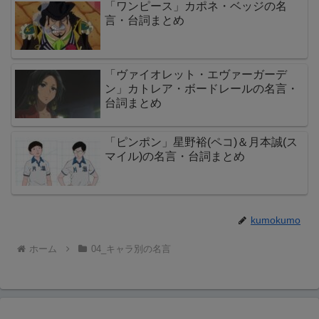
「ワンピース」カポネ・ベッジの名
言・台詞まとめ
「ヴァイオレット・エヴァーガーデ
ン」カトレア・ボードレールの名言・
台詞まとめ
「ピンポン」星野裕(ペコ)＆月本誠(ス
マイル)の名言・台詞まとめ
kumokumo
ホーム
04_キャラ別の名言