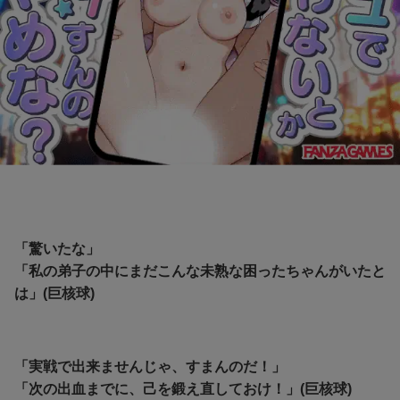
「驚いたな」
「私の弟子の中にまだこんな未熟な困ったちゃんがいたと
は」(巨核球)
「実戦で出来ませんじゃ、すまんのだ！」
「次の出血までに、己を鍛え直しておけ！」(巨核球)