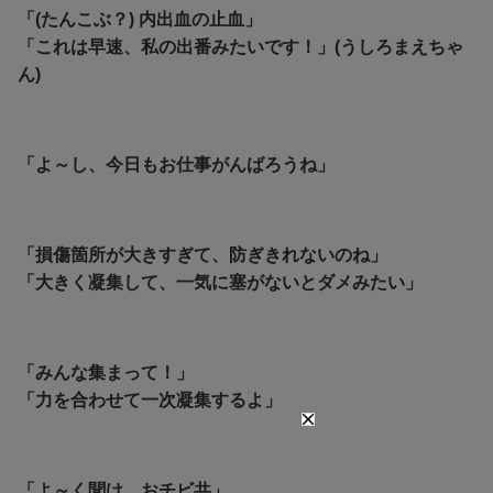
「(たんこぶ？) 内出血の止血」
「これは早速、私の出番みたいです！」(うしろまえちゃ
ん)
「よ～し、今日もお仕事がんばろうね」
「損傷箇所が大きすぎて、防ぎきれないのね」
「大きく凝集して、一気に塞がないとダメみたい」
「みんな集まって！」
「力を合わせて一次凝集するよ
」
「よ～く聞け、おチビ共」