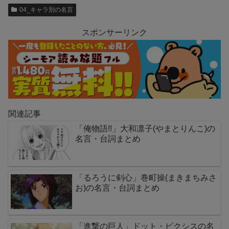
04_キャラ別の名言
スポンサーリンク
関連記事
「俺物語!!」大和凛子(やまとりんこ)の
名言・台詞まとめ
「るろうに剣心」巻町操(まきまちみさ
お)の名言・台詞まとめ
「進撃の巨人」ドット・ピクシスの名