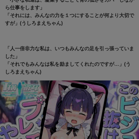
ら仕事をします」
「それには、みんなの力を１つにすることが何より大切で
すが」(うしろまえちゃん)
「人一倍非力な私は、いつもみんなの足を引っ張っていま
した」
「それでもみんなは私を励ましてくれたのですが…」(う
しろまえちゃん)