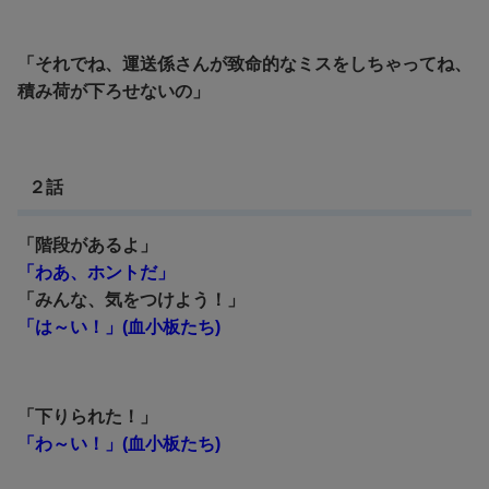
「
それでね、運送係さんが致命的なミスをしちゃってね、
積み荷が下ろせないの」
２話
「階段があるよ」
「わあ
、ホントだ」
「みんな、気をつけよう！」
「は～い！」(血小板たち)
「下りられた！」
「わ～い！」(血小板たち)