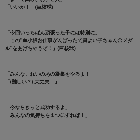
「いいか！」(巨核球)
「今回いっちばん頑張った子には特別に」
「この”血小板お仕事がんばったで賞よい子ちゃん金メダ
ル”をあげちゃうぞ！」(巨核球)
「みんな、れいのあの凝集をやるよ！」
「(難しい？) 大丈夫！」
「今ならきっと成功するよ」
「みんなの気持ちを１つにすれば！」