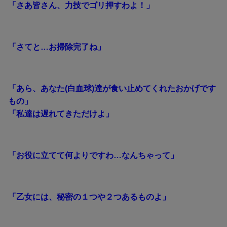
「さあ皆さん、力技でゴリ押すわよ！」
「さてと…お掃除完了ね」
「あら、あなた(白血球)達が食い止めてくれたおかげです
もの」
「私達は遅れてきただけよ」
「お役に立てて何よりですわ…なんちゃって」
「乙女には、秘密の１つや２つあるものよ」