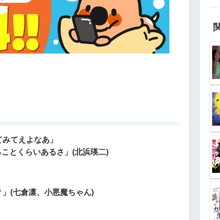
てみてえよなあ」
ることくらいあるさ」(北浜瑛二)
」(七倉凛、小悪魔ちゃん)