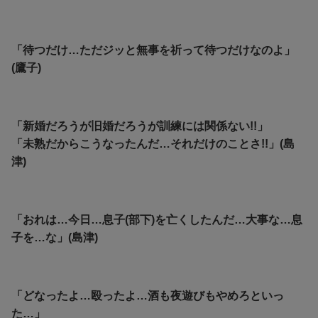
「待つだけ…ただジッと無事を祈って待つだけなのよ」
(鷹子)
「新婚だろうが旧婚だろうが訓練には関係ない!!」
「未熟だからこうなったんだ…それだけのことさ!!」(島
津)
「おれは…今日…息子(部下)を亡くしたんだ…大事な…息
子を…な」(島津)
「どなったよ…殴ったよ…酒も夜遊びもやめろといっ
た…」