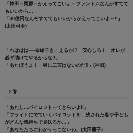
「神田～栗原～かえってこいよ～ファントムなんかすてて
もいいから…」
「30億円なんぞすててもいいからかえってこいよ～!!」
(太田司令)
「わははは──奈緒子きこえるか!? 安心しろ！ オレが
必ず助けてやるからな!!」
「あたぼうよ！ 男に二言はないのだ!!」(神田)
２巻
「あたし…パイロットってきらいよ!!」
「フライトにでていくパイロットを、残された妻や子ども
がどんな気持ちで見送るか…」
「あなたたちにわかりっこないわ」(太田鷹子)