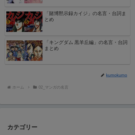
「賭博黙示録カイジ」の名言・台詞ま
とめ
「キングダム 黒羊丘編」の名言・台詞
まとめ
kumokumo
ホーム
02_マンガの名言
カテゴリー