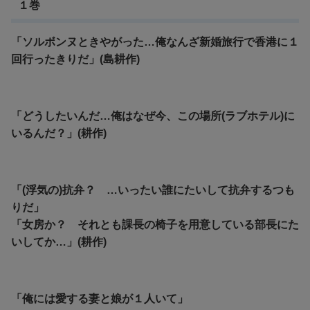
１巻
「ソルボンヌときやがった…俺なんざ新婚旅行で香港に１
回行ったきりだ」(島耕作)
「どうしたいんだ…俺はなぜ今、この場所(ラブホテル)に
いるんだ？」(耕作)
「(浮気の)抗弁？ …いったい誰にたいして抗弁するつも
りだ」
「女房か？ それとも課長の椅子を用意している部長にた
いしてか…」(耕作)
「俺には愛する妻と娘が１人いて」