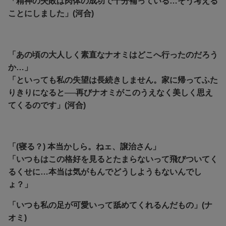
「精神の失敗は肉体の成功で十分補っている…そう考える
ことにしました」(河合)
「あの頃の大人しく素直なナオミはどこへ行ったのだろう
か…」
「といっても私の失望は長続きしません。家に帰ってふた
りきりになると──再びナオミがこのうえなく美しく思え
てくるのです」(河合)
「(寝る？) 本当かしら。ねェ、譲治さん」
「いつもはこの格好を見るとたまらないって飛びついてく
るくせに…本当は気がもんでどうしようもないんでし
ょ？」
「いつも私の足が可愛いって舐めてくれるんだもの」(ナ
オミ)