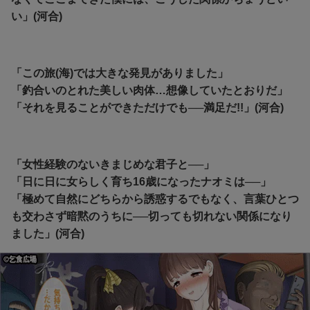
い」(河合)
「この旅(海)では大きな発見がありました」
「釣合いのとれた美しい肉体…想像していたとおりだ」
「それを見ることができただけでも──満足だ!!」(河合)
「女性経験のないきまじめな君子と──」
「日に日に女らしく育ち16歳になったナオミは──」
「極めて自然にどちらから誘惑するでもなく、言葉ひとつ
も交わさず暗黙のうちに──切っても切れない関係になり
ました」(河合)