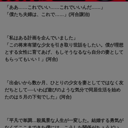
「ああ……これでいい……これでいいんだ……」
「僕たち夫婦は、これで……」(河合譲治)
「私はある計画を企んでいました」
「この将来有望な少女を引き取り世話をしたい。僕が理想
とする女性に育てあげ、もしそうなるなら自分の妻として
もらってもいい！」(河合)
「出会いから数か月、ひとりの少女を妻としてではなく友
だちとして──いわば遊びのような気分で同居生活を始め
たのは５月の下旬でした」(河合)
「平凡で単調…殺風景な人生が一変した。結婚する勇気が
なくてここまできた僕には、こうした関係がちょうどい