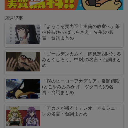
関連記事
「ようこそ実力至上主義の教室へ」茶
柱佐枝(ちゃばしらさえ、先生)の名
言・台詞まとめ
「ゴールデンカムイ」鶴見篤四郎(つる
みとくしろう、中尉)の名言・台詞まと
め
「僕のヒーローアカデミア」常闇踏陰
(とこやみふみかげ、ツクヨミ)の名
言・台詞まとめ
「アカメが斬る！」レオーネ＆シェー
レの名言・台詞まとめ