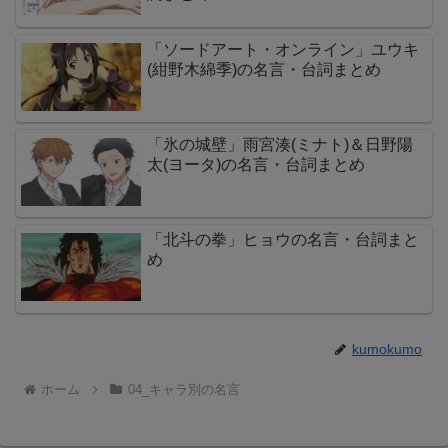
「ソードアート・オンライン」ユウキ
(紺野木綿季)の名言・台詞まとめ
「氷の城壁」雨宮湊(ミナト)＆日野陽
太(ヨータ)の名言・台詞まとめ
「北斗の拳」ヒョウの名言・台詞まと
め
kumokumo
ホーム
04_キャラ別の名言