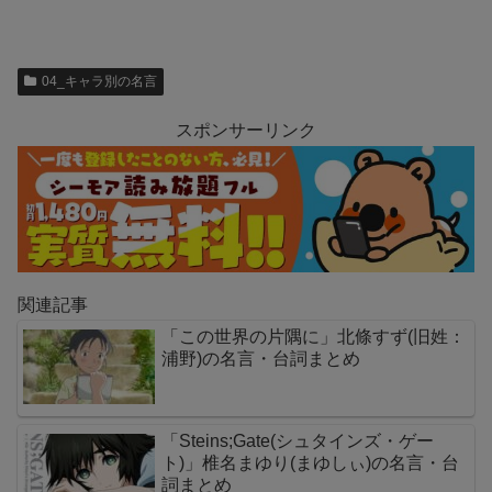
04_キャラ別の名言
スポンサーリンク
関連記事
「この世界の片隅に」北條すず(旧姓：
浦野)の名言・台詞まとめ
「Steins;Gate(シュタインズ・ゲー
ト)」椎名まゆり(まゆしぃ)の名言・台
詞まとめ