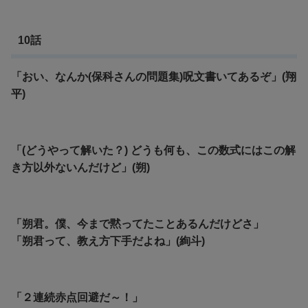
10話
「おい、なんか(保科さんの問題集)呪文書いてあるぞ」(翔
平)
「(どうやって解いた？) どうも何も、この数式にはこの解
き方以外ないんだけど」(朔)
「朔君。僕、今まで黙ってたことあるんだけどさ」
「朔君って、教え方下手だよね」(絢斗)
「２連続赤点回避だ～！」