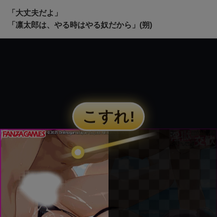
「大丈夫だよ」
「凛太郎は、やる時はやる奴だから」(朔)