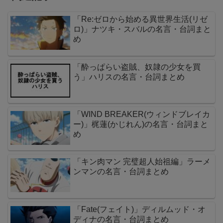
「Re:ゼロから始める異世界生活(リゼ
ロ)」ナツキ・スバルの名言・台詞まと
め
「酔っぱらい盗賊、奴隷の少女を買
う」ハリスの名言・台詞まとめ
「WIND BREAKER(ウィンドブレイカ
ー)」梶蓮(かじれん)の名言・台詞まと
め
「キン肉マン 完璧超人始祖編」ラーメ
ンマンの名言・台詞まとめ
「Fate(フェイト)」ディルムッド・オ
ディナの名言・台詞まとめ