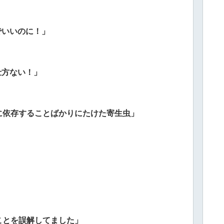
でいいのに！」
仕方ない！」
に依存することばかりにたけた寄生虫」
ことを誤解してました」