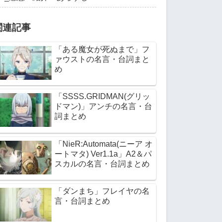
関連記事
「ある魔女が死ぬまで」フ
ァウストの名言・台詞まと
め
「SSSS.GRIDMAN(グリッ
ドマン)」アンチの名言・台
詞まとめ
「NieR:Automata(ニーア オ
ートマタ) Ver1.1a」A2＆パ
スカルの名言・台詞まとめ
「ダンまち」フレイヤの名
言・台詞まとめ