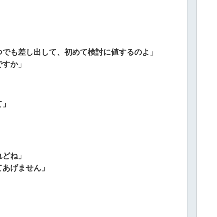
つでも差し出して、初めて検討に値するのよ」
ですか」
て」
れどね」
てあげません」