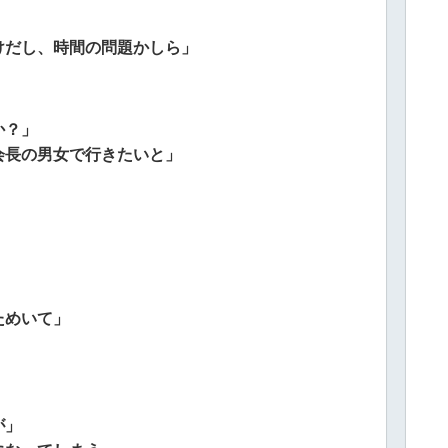
けだし、時間の問題かしら」
か？」
会長の男女で行きたいと」
ためいて」
が」