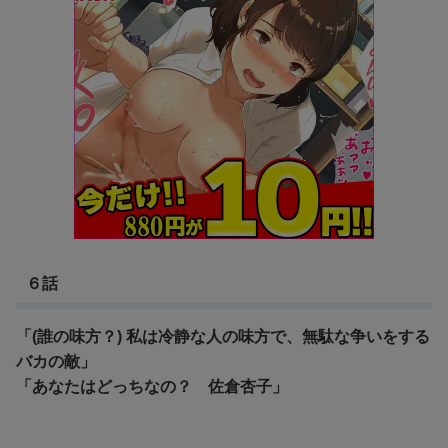
６話
「(誰の味方？) 私は冷静な人の味方で、無駄な争いをする
バカの敵」
「あなたはどっちなの？ 佐倉杏子」