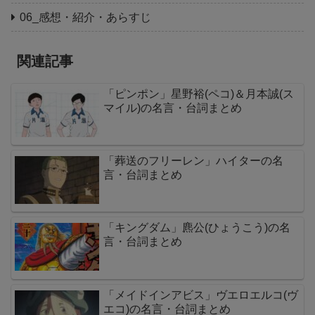
06_感想・紹介・あらすじ
関連記事
「ピンポン」星野裕(ペコ)＆月本誠(ス
マイル)の名言・台詞まとめ
「葬送のフリーレン」ハイターの名
言・台詞まとめ
「キングダム」麃公(ひょうこう)の名
言・台詞まとめ
「メイドインアビス」ヴエロエルコ(ヴ
エコ)の名言・台詞まとめ