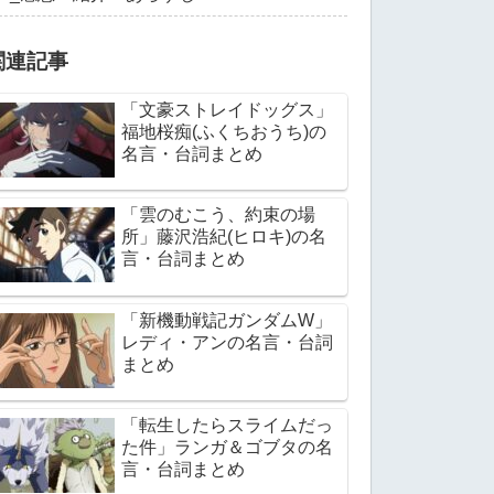
関連記事
「文豪ストレイドッグス」
福地桜痴(ふくちおうち)の
名言・台詞まとめ
「雲のむこう、約束の場
所」藤沢浩紀(ヒロキ)の名
言・台詞まとめ
「新機動戦記ガンダムW」
レディ・アンの名言・台詞
まとめ
「転生したらスライムだっ
た件」ランガ＆ゴブタの名
言・台詞まとめ