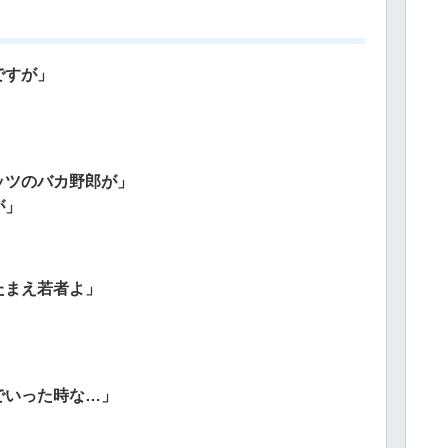
ですが」
ッツのバカ野郎が」
が」
たまえ若者よ」
でいった時な…」