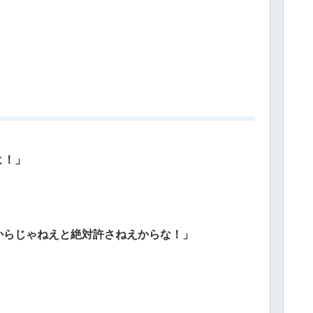
よ！」
からじゃねえと絶対許さねえからな！」