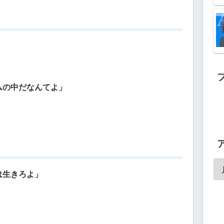
」
ムの中だなんてよ」
は生きろよ」