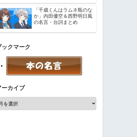
「千歳くんはラムネ瓶のな
か」内田優空＆西野明日風
の名言・台詞まとめ
ブックマーク
アーカイブ