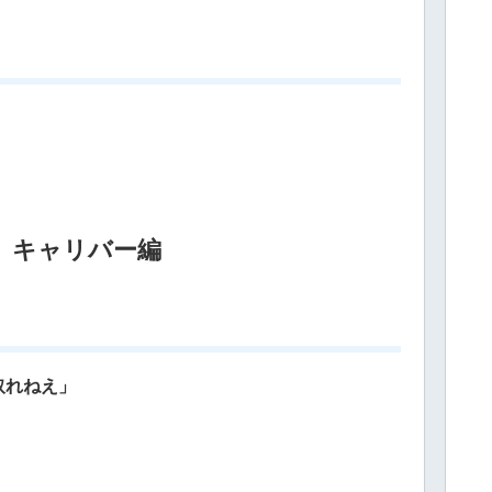
」
 キャリバー編
取れねえ」