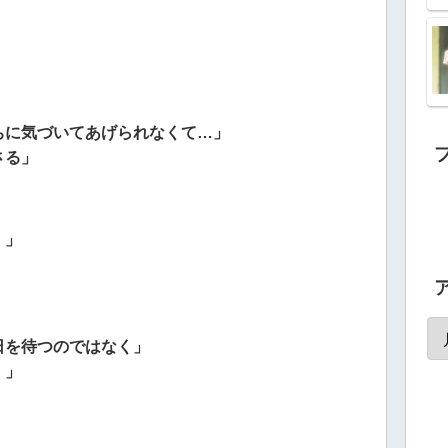
」
ちに気づいてあげられなくて…」
さる」
！」
日を待つのではなく」
！」