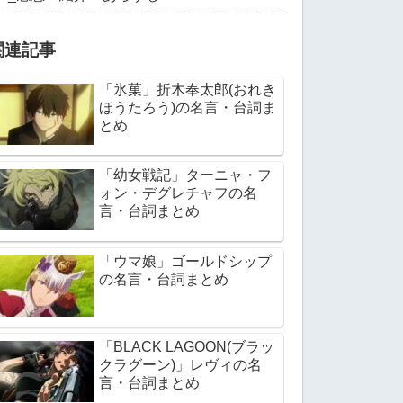
関連記事
「氷菓」折木奉太郎(おれき
ほうたろう)の名言・台詞ま
とめ
「幼女戦記」ターニャ・フ
ォン・デグレチャフの名
言・台詞まとめ
「ウマ娘」ゴールドシップ
の名言・台詞まとめ
「BLACK LAGOON(ブラッ
クラグーン)」レヴィの名
言・台詞まとめ