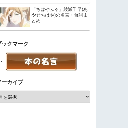
「ちはやふる」綾瀬千早(あ
やせちはや)の名言・台詞ま
とめ
ブックマーク
アーカイブ