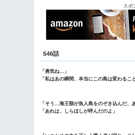
スポ
546話
「勇気ね…」
「私はあの瞬間、本当にこの島は変わるこ
「そう…海王類が魚人島をのぞき込んだ、
「あれは、しらほしが呼んだのよ」