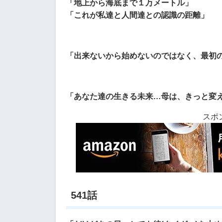
「地上から海底まで１万メートル」
「これが私達と人間達との認識の距離」
「出来ないから始めないのではなく、最初
「あなた達の生きる未来…母は、きっと変
スポ
541話