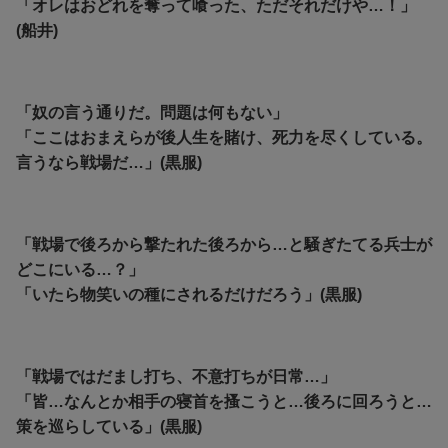
「オレはおどれを奪って喰った、ただそれだけや…！」
(船井)
「奴の言う通りだ。問題は何もない」
「ここはおまえらが後人生を賭け、死力を尽くしている。
言うなら戦場だ…」(黒服)
「戦場で後ろから撃たれた後ろから…と騒ぎたてる兵士が
どこにいる…？」
「いたら物笑いの種にされるだけだろう」(黒服)
「戦場ではだまし打ち、不意打ちが日常…」
「皆…なんとか相手の寝首を搔こうと…後ろに回ろうと…
策を巡らしている」(黒服)