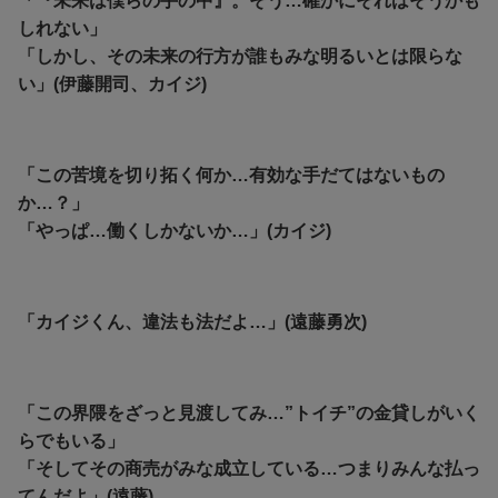
「『未来は僕らの手の中』。そう…確かにそれはそうかも
しれない」
「しかし、その未来の行方が誰もみな明るいとは限らな
い」(伊藤開司、カイジ)
「この苦境を切り拓く何か…有効な手だてはないもの
か…？」
「やっぱ…働くしかないか…」(カイジ)
「カイジくん、違法も法だよ…」(遠藤勇次)
「この界隈をざっと見渡してみ…”トイチ”の金貸しがいく
らでもいる」
「そしてその商売がみな成立している…つまりみんな払っ
てんだよ」(遠藤)