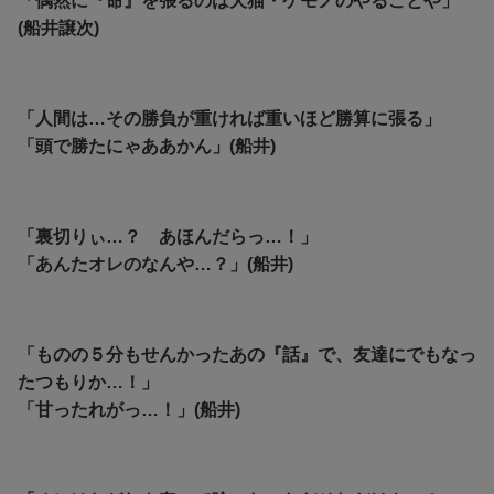
「偶然に『命』を張るのは犬猫・ケモノのやることや」
(船井譲次)
「人間は…その勝負が重ければ重いほど勝算に張る」
「頭で勝たにゃああかん」(船井)
「裏切りぃ…？ あほんだらっ…！」
「あんたオレのなんや…？」(船井)
「ものの５分もせんかったあの『話』で、友達にでもなっ
たつもりか…！」
「甘ったれがっ…！」(船井)