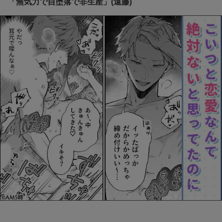
「無気力で自堕落で非生産」(遠藤)