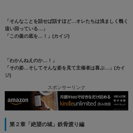
「そんなことを話せば話すほど…オレたちは浅ましく醜く
這い回っている…」
「この釜の底を…！」(カイジ)
「わかんねえのか…！」
「その姿…そしてそんな姿を見て主催者は喜ぶ…」(カイ
ジ)
スポンサーリンク
第２章「絶望の城」鉄骨渡り編