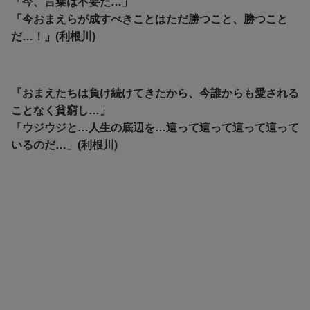
「今、言葉は不要だ…」
「今おまえらが成すべきことはただ勝つこと、勝つこと
だ…！」(利根川)
「おまえたちは負け続けてきたから、今誰からも愛される
ことなく貧窮し…」
「ウジウジと…人生の底辺を…這って這って這って這って
いるのだ…」(利根川)