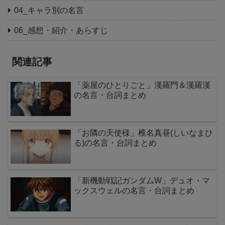
04_キャラ別の名言
06_感想・紹介・あらすじ
関連記事
「薬屋のひとりごと」漢羅門＆漢羅漢
の名言・台詞まとめ
「お隣の天使様」椎名真昼(しいなまひ
る)の名言・台詞まとめ
「新機動戦記ガンダムW」デュオ・マ
ックスウェルの名言・台詞まとめ