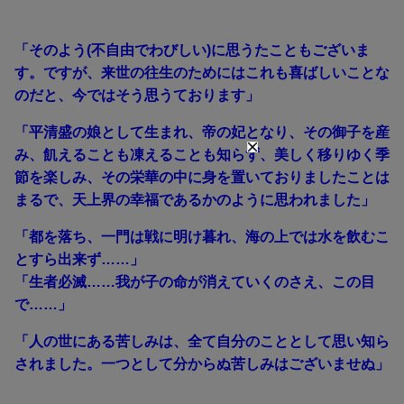
「そのよう(不自由でわびしい)に思うたこともございま
す。ですが、来世の往生のためにはこれも喜ばしいことな
のだと、今ではそう思うております」
「平清盛の娘として生まれ、帝の妃となり、その御子を産
み、飢えることも凍えることも知らず、美しく移りゆく季
節を楽しみ、その栄華の中に身を置いておりましたことは
まるで、天上界の幸福であるかのように思われました」
「都を落ち、一門は戦に明け暮れ、海の上では水を飲むこ
とすら出来ず……」
「生者必滅……我が子の命が消えていくのさえ、この目
で……」
「人の世にある苦しみは、全て自分のこととして思い知ら
されました。一つとして分からぬ苦しみはございませぬ」