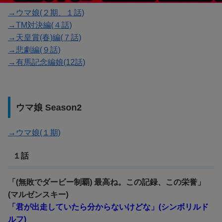
→ウマ娘(２期、１話)
→TM対決編(４話)
→天皇賞(春)編(７話)
→悲劇編(９話)
→有馬記念編娘(12話)
ウマ娘 Season2
→ウマ娘(１期)
１話
「(無敗でダービー制覇) 最高ね。この記録、この栄誉」
(マルゼンスキー)
「君が出走していたら分からないけどな」(シンボリルド
ルフ)