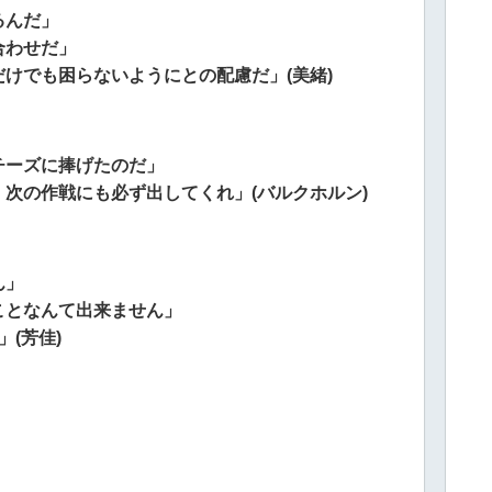
るんだ」
合わせだ」
けでも困らないようにとの配慮だ」(美緒)
チーズに捧げたのだ」
。
次の作戦にも必ず出してくれ」(バルクホルン)
ん」
ことなんて出来ません」
(芳佳)