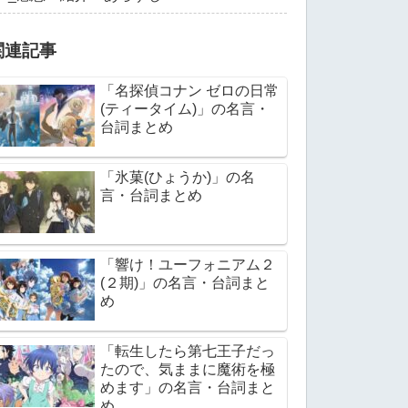
関連記事
「名探偵コナン ゼロの日常
(ティータイム)」の名言・
台詞まとめ
「氷菓(ひょうか)」の名
言・台詞まとめ
「響け！ユーフォニアム２
(２期)」の名言・台詞まと
め
「転生したら第七王子だっ
たので、気ままに魔術を極
めます」の名言・台詞まと
め