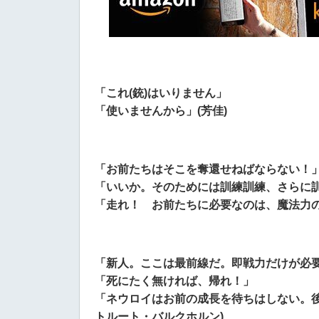
「これ(銃)はいりません」
「使いませんから」(芳佳)
「お前たちはそこを奪還せねばならない！
「いいか。そのためには訓練訓練、さらに
「走れ！ お前たちに必要なのは、魔法力の
「新人。ここは最前線だ。即戦力だけが必
「死にたく無ければ、帰れ！」
「ネウロイはお前の成長を待ちはしない。後
トルート・バルクホルン)