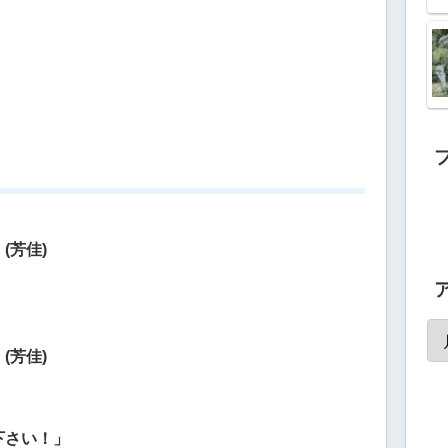
(芳佳)
(芳佳)
下さい！」