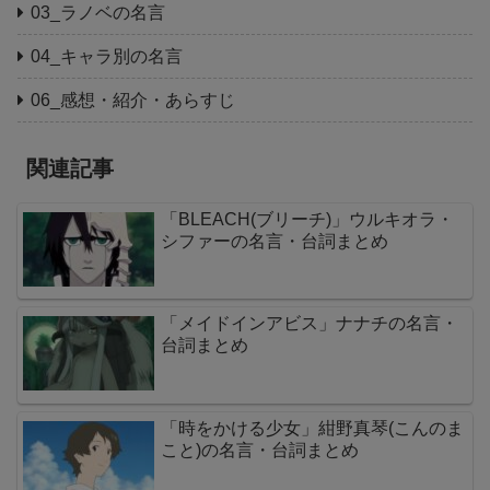
03_ラノベの名言
04_キャラ別の名言
06_感想・紹介・あらすじ
関連記事
「BLEACH(ブリーチ)」ウルキオラ・
シファーの名言・台詞まとめ
「メイドインアビス」ナナチの名言・
台詞まとめ
「時をかける少女」紺野真琴(こんのま
こと)の名言・台詞まとめ