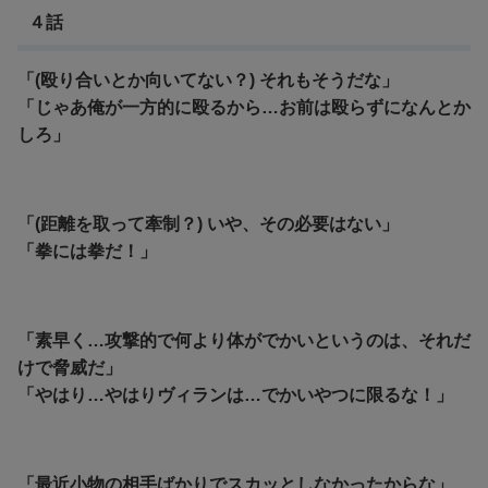
４話
「(殴り合いとか向いてない？) それもそうだな」
「じゃあ俺が一方的に殴るから…お前は殴らずになんとか
しろ」
「(距離を取って牽制？) いや、その必要はない」
「拳には拳だ！」
「素早く…攻撃的で何より体がでかいというのは、それだ
けで脅威だ」
「やはり…やはりヴィランは…でかいやつに限るな！」
「最近小物の相手ばかりでスカッとしなかったからな」