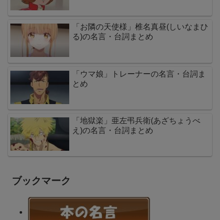
「お隣の天使様」椎名真昼(しいなまひ
る)の名言・台詞まとめ
「ウマ娘」トレーナーの名言・台詞ま
とめ
「地獄楽」亜左弔兵衛(あざちょうべ
え)の名言・台詞まとめ
ブックマーク