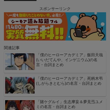
スポンサーリンク
関連記事
「僕のヒーローアカデミア」飯田天哉
(いいだてんや、インゲニウム)の名
言・台詞まとめ
「僕のヒーローアカデミア」死柄木弔
(しがらきとむら)の名言・台詞まとめ
「賭ケグルイ」生志摩妄＆夢見弖ユメ
ミの名言・台詞まとめ