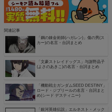
関連記事
「鋼の錬金術師(ハガレン)」傷の男(ス
カー)の名言・台詞まとめ
「文豪ストレイドッグス」与謝野晶子
(よさのあきこ)の名言・台詞まとめ
「機動戦士ガンダムSEED DESTINY」
ロード・ジブリールの名言・台詞まと
め(シード デスティニー)
「銀河英雄伝説」エルネスト・メック