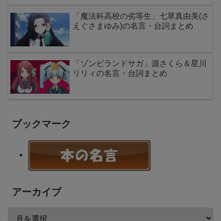
「魔法科高校の劣等生」七草真由美(さ
えぐさまゆみ)の名言・台詞まとめ
「ゾンビランドサガ」源さくら＆星川
リリィの名言・台詞まとめ
ブックマーク
アーカイブ