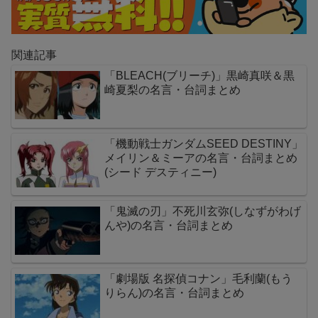
関連記事
「BLEACH(ブリーチ)」黒崎真咲＆黒
崎夏梨の名言・台詞まとめ
「機動戦士ガンダムSEED DESTINY」
メイリン＆ミーアの名言・台詞まとめ
(シード デスティニー)
「鬼滅の刃」不死川玄弥(しなずがわげ
んや)の名言・台詞まとめ
「劇場版 名探偵コナン」毛利蘭(もう
りらん)の名言・台詞まとめ