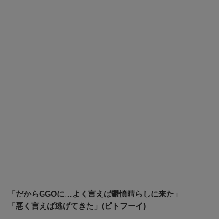
「だからGGOに…よく言えば鬱憤晴らしに来た」
「悪く言えば逃げてきた」(ピトフーイ)