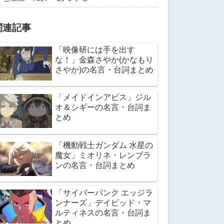
関連記事
「映像研には手を出す
な！」金森さやか(かなもり
さやか)の名言・台詞まとめ
「メイドインアビス」ジル
オ＆シギーの名言・台詞ま
とめ
「機動戦士ガンダム 水星の
魔女」ミオリネ・レンブラ
ンの名言・台詞まとめ
「サイバーパンク エッジラ
ンナーズ」デイビッド・マ
ルティネスの名言・台詞ま
とめ