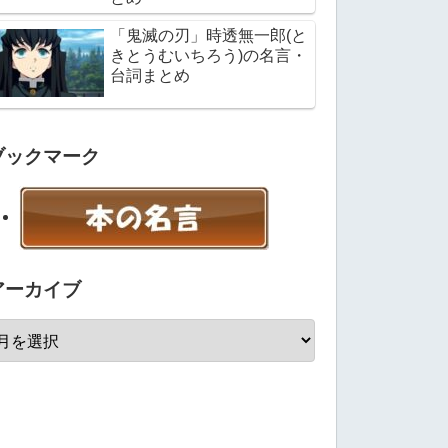
「鬼滅の刃」時透無一郎(と
きとうむいちろう)の名言・
台詞まとめ
ブックマーク
アーカイブ