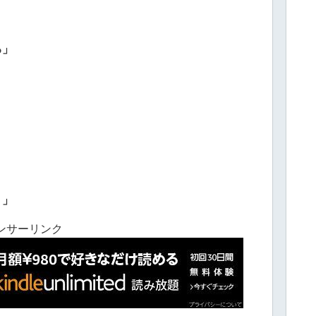
る」
！」
ンサーリンク