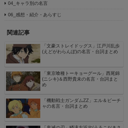
04_キャラ別の名言
06_感想・紹介・あらすじ
関連記事
「文豪ストレイドッグス」江戸川乱歩
(えどがわらんぽ)の名言・台詞まとめ
「東京喰種トーキョーグール」西尾錦
(ニシキ)＆西野貴未の名言・台詞まと
め
「機動戦士ガンダムΖΖ」エル＆ビーチ
ャの名言・台詞まとめ
「鬼滅の刃」鱗滝左近次(うろこだきさ