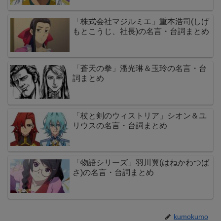
「株式会社マジルミエ」重本浩司(しげ
もとこうじ、社長)の名言・台詞まとめ
「蒼天の拳」潘光琳＆玉玲の名言・台
詞まとめ
「杖と剣のウィストリア」シオン＆ユ
リウスの名言・台詞まとめ
「物語シリーズ」羽川翼(はねかわつば
さ)の名言・台詞まとめ
kumokumo