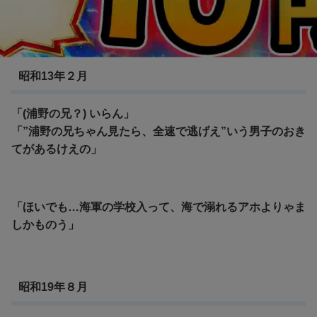
この世界の片隅に
昭和13年２月
「(浦野の兄？) いらん」
「”浦野の兄ちゃん見たら、全速で逃げえ”いう男子のおき
てがあるけえの」
「ほいでも…海軍の学校入って、海で溺れるアホよりゃま
しかものう」
昭和19年８月