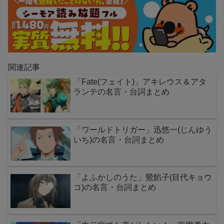
関連記事
「Fate(フェイト)」アキレウス＆アタ
ランテの名言・台詞まとめ
「ワールドトリガー」迅悠一(じんゆう
いち)の名言・台詞まとめ
「よふかしのうた」鶯餡子(目代キョウ
コ)の名言・台詞まとめ