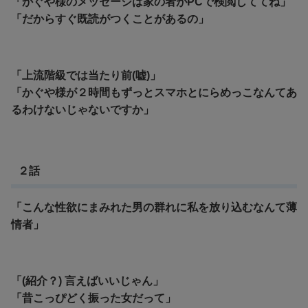
「かぐや様のメッセージは家の者がPCで検閲しててね」
「
だからすぐ既読がつくことがあるの」
「上流階級では当たり前(嘘)」
「かぐや様が２時間もずっとスマホとにらめっこなんてあ
るわけないじゃないですか」
２話
「こんな性欲にまみれた男の群れに私を放り込むなんて薄
情者」
「(紹介？) 言えばいいじゃん」
「昔こっぴどく振った女だって」