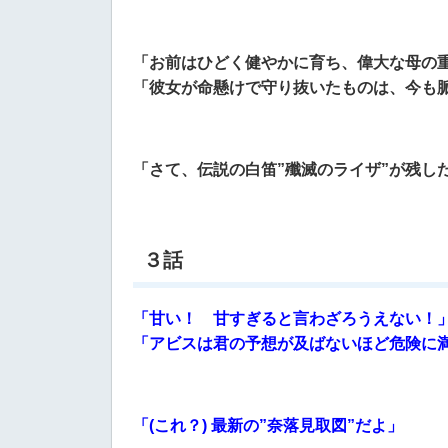
「お前はひどく健やかに育ち、偉大な母の
「彼女が命懸けで守り抜いたものは、今も
「さて、伝説の白笛”殲滅のライザ”が残し
３話
「甘い！ 甘すぎると言わざろうえない！
「
アビスは君の予想が及ばないほど危険に
「(これ？) 最新の”奈落見取図”だよ」