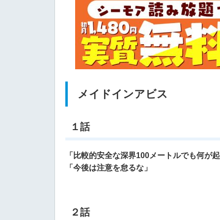
メイドインアビス
１話
「比較的安全な深界100メートルでも何が
「今後は注意を怠るな」
２話