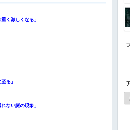
は重く激しくなる」
」
に至る」
通れない謎の現象」