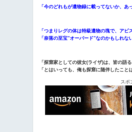
「今のどれもが遺物録に載ってないか、あ
「つまりレグの体は特級遺物の塊で、アビ
「奈落の至宝”オーバード”なのかもしれな
「探窟家としての彼女(ライザ)は、皆の語
「とはいっても、俺も探窟に随伴したこと
スポ