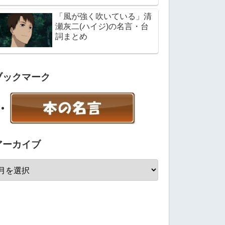
「風が強く吹いている」清
瀬灰二(ハイジ)の名言・台
詞まとめ
ブックマーク
アーカイブ