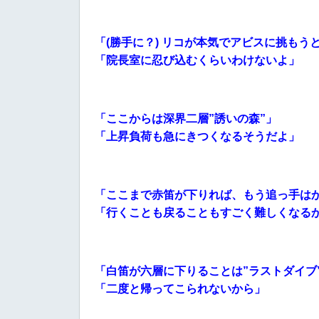
「(勝手に？) リコが本気でアビスに挑もう
「院長室に忍び込むくらいわけないよ」
「ここからは深界二層”誘いの森”」
「上昇負荷も急にきつくなるそうだよ」
「ここまで赤笛が下りれば、もう追っ手は
「行くことも戻ることもすごく難しくなるか
「白笛が六層に下りることは”ラストダイブ
「二度と帰ってこられないから」