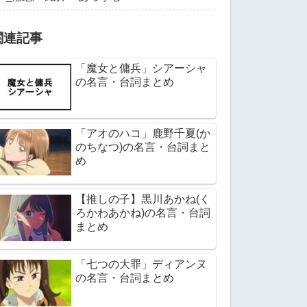
関連記事
「魔女と傭兵」シアーシャ
の名言・台詞まとめ
「アオのハコ」鹿野千夏(か
のちなつ)の名言・台詞まと
め
【推しの子】黒川あかね(く
ろかわあかね)の名言・台詞
まとめ
「七つの大罪」ディアンヌ
の名言・台詞まとめ