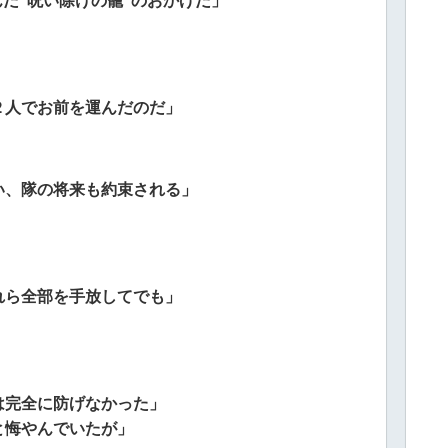
んだ”呪い除けの籠”のおかげだ」
２人でお前を運んだのだ」
い、隊の将来も約束される」
れら全部を手放してでも」
は完全に防げなかった」
と悔やんでいたが」