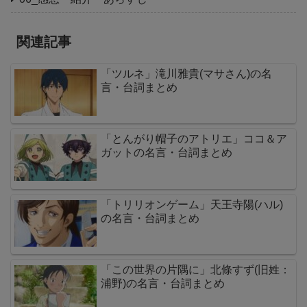
関連記事
「ツルネ」滝川雅貴(マサさん)の名
言・台詞まとめ
「とんがり帽子のアトリエ」ココ＆ア
ガットの名言・台詞まとめ
「トリリオンゲーム」天王寺陽(ハル)
の名言・台詞まとめ
「この世界の片隅に」北條すず(旧姓：
浦野)の名言・台詞まとめ