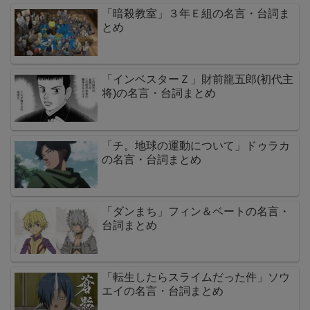
「暗殺教室」３年Ｅ組の名言・台詞ま
とめ
「インベスターＺ」財前龍五郎(初代主
将)の名言・台詞まとめ
「チ。地球の運動について」ドゥラカ
の名言・台詞まとめ
「ダンまち」フィン＆ベートの名言・
台詞まとめ
「転生したらスライムだった件」ソウ
エイの名言・台詞まとめ