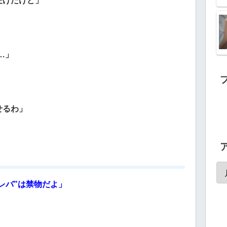
受けたけど」
…」
せるわ」
ラレバ”は禁物だよ」