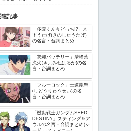
関連記事
「多聞くん今どっち!?」木
下うたげ(きのしたうたげ)
の名言・台詞まとめ
「忘却バッテリー」清峰葉
流火(きよみねはるか)の名
言・台詞まとめ
「ブルーロック」士道龍聖
(しどうりゅうせい)の名
言・台詞まとめ
「機動戦士ガンダムSEED
DESTINY」スティング＆ア
ウルの名言・台詞まとめ(シ
ード デスティニー)