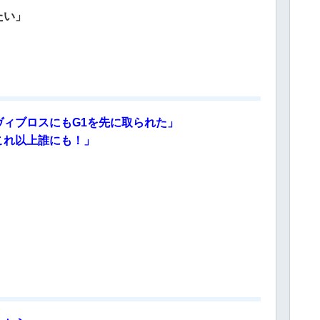
たい」
ィブロスにもG1を先に取られた」
これ以上誰にも！」