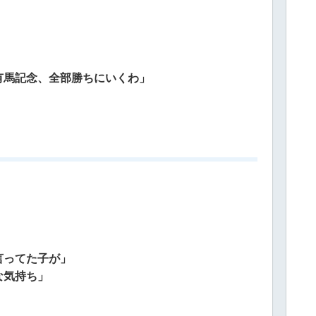
有馬記念、全部勝ちにいくわ」
言ってた子が」
な気持ち」