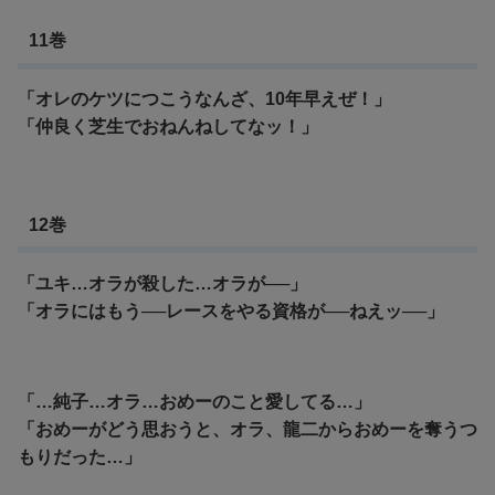
11巻
「オレのケツにつこうなんざ、10年早えぜ！」
「仲良く芝生でおねんねしてなッ！」
12巻
「ユキ…オラが殺した…オラが──」
「オラにはもう──レースをやる資格が──ねえッ──」
「…純子…オラ…おめーのこと愛してる…」
「おめーがどう思おうと、オラ、龍二からおめーを奪うつ
もりだった…」