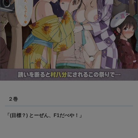
２巻
「(目標？) とーぜん、F1だべや！」