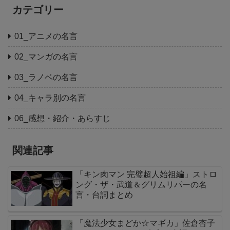
カテゴリー
01_アニメの名言
02_マンガの名言
03_ラノベの名言
04_キャラ別の名言
06_感想・紹介・あらすじ
関連記事
「キン肉マン 完璧超人始祖編」ストロ
ング・ザ・武道＆グリムリパーの名
言・台詞まとめ
「魔法少女まどか☆マギカ」佐倉杏子