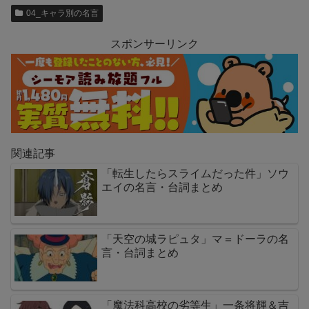
04_キャラ別の名言
スポンサーリンク
関連記事
「転生したらスライムだった件」ソウ
エイの名言・台詞まとめ
「天空の城ラピュタ」マ＝ドーラの名
言・台詞まとめ
「魔法科高校の劣等生」一条将輝＆吉