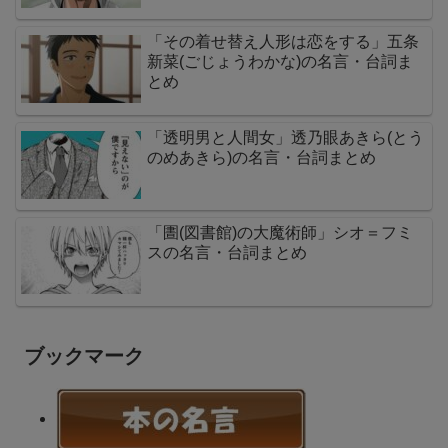
「その着せ替え人形は恋をする」五条
新菜(ごじょうわかな)の名言・台詞ま
とめ
「透明男と人間女」透乃眼あきら(とう
のめあきら)の名言・台詞まとめ
「圕(図書館)の大魔術師」シオ＝フミ
スの名言・台詞まとめ
ブックマーク