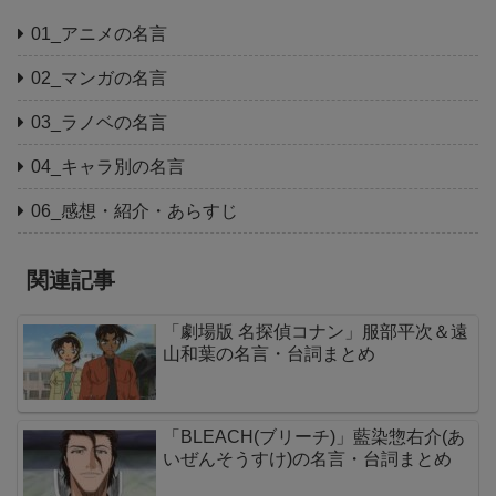
01_アニメの名言
02_マンガの名言
03_ラノベの名言
04_キャラ別の名言
06_感想・紹介・あらすじ
関連記事
「劇場版 名探偵コナン」服部平次＆遠
山和葉の名言・台詞まとめ
「BLEACH(ブリーチ)」藍染惣右介(あ
いぜんそうすけ)の名言・台詞まとめ