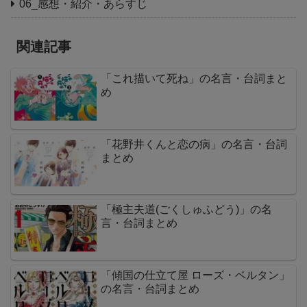
06_感想・紹介・あらすじ
関連記事
「これ描いて死ね」の名言・台詞まと
め
「花野井くんと恋の病」の名言・台詞
まとめ
「極主夫道(ごくしゅふどう)」の名
言・台詞まとめ
「傾国の仕立て屋 ローズ・ベルタン」
の名言・台詞まとめ