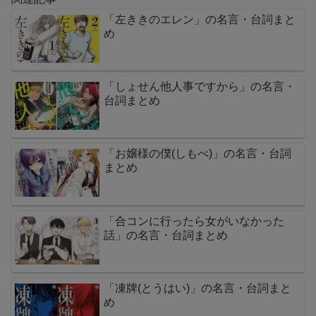
「左ききのエレン」の名言・台詞まと
め
「しょせん他人事ですから」の名言・
台詞まとめ
「お嬢様の僕(しもべ)」の名言・台詞
まとめ
「合コンに行ったら女がいなかった
話」の名言・台詞まとめ
「凍牌(とうはい)」の名言・台詞まと
め