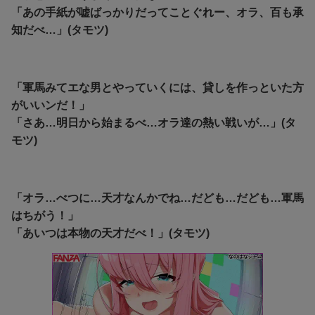
「あの手紙が嘘ばっかりだってことぐれー、オラ、百も承
知だべ…」(タモツ)
「軍馬みてエな男とやっていくには、貸しを作っといた方
がいいンだ！」
「さあ…明日から始まるべ…オラ達の熱い戦いが…」(タ
モツ)
「オラ…べつに…天才なんかでね…だども…だども…
軍馬
はちがう！」
「あいつは本物の天才だべ！」(タモツ)