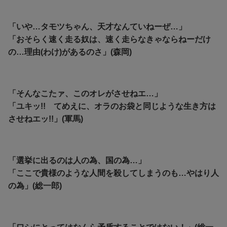
「いや…タモツちゃん、天才なんていねーぜ…」
「おそらく速く走る奴は、速く走らなきゃならねーだけ
の…理由(わけ)があるのさ」(森岡)
「そんなこたァ、このオレがさせねエ…」
「ユキッ!! てめえに、オラのお袋と同じような生き方は
させねエッ!!」(軍馬)
「選挙に出るのは人の為、国の為…」
「ここで貴様のような人間を殺してしまうのも…やはり人
の為」(総一郎)