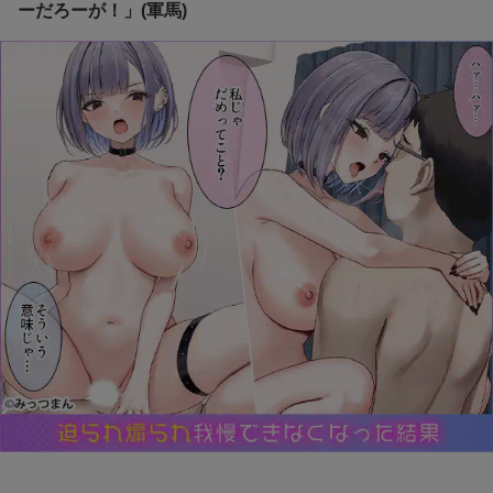
ーだろーが！」(軍馬)