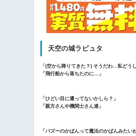
天空の城ラピュタ
「(空から降りてきた？) そうだわ…私どう
「飛行船から落ちたのに…」
「ひどい目に遭ってないかしら？」
「親方さんや機関士さん達」
「パズーのかばんって魔法のかばんみたい