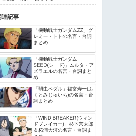
関連記事
「機動戦士ガンダムΖΖ」グ
レミー・トトの名言・台詞
まとめ
「機動戦士ガンダム
SEED(シード)」ムルタ・ア
ズラエルの名言・台詞まと
め
「弱虫ペダル」福富寿一(ふ
くとみじゅいち)の名言・台
詞まとめ
「WIND BREAKER(ウィン
ドブレイカー)」杉下京太郎
＆柘浦大河の名言・台詞ま