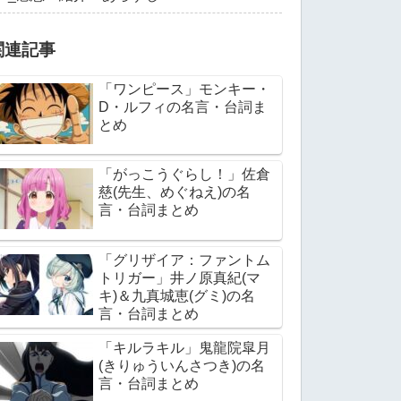
関連記事
「ワンピース」モンキー・
D・ルフィの名言・台詞ま
とめ
「がっこうぐらし！」佐倉
慈(先生、めぐねえ)の名
言・台詞まとめ
「グリザイア：ファントム
トリガー」井ノ原真紀(マ
キ)＆九真城恵(グミ)の名
言・台詞まとめ
「キルラキル」鬼龍院皐月
(きりゅういんさつき)の名
言・台詞まとめ