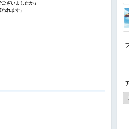
でございましたか」
言われます」
」