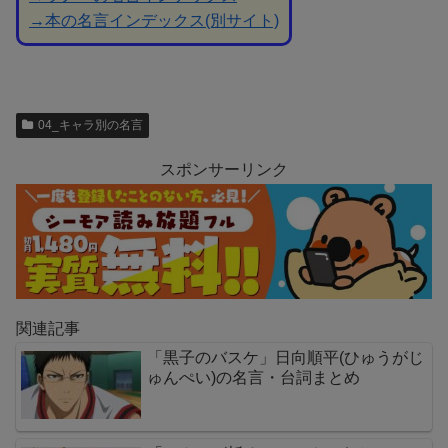
→本の名言インデックス(別サイト)
04_キャラ別の名言
スポンサーリンク
関連記事
「黒子のバスケ」日向順平(ひゅうがじ
ゅんぺい)の名言・台詞まとめ