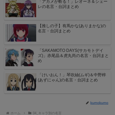
「アカメが斬る！」レオーネ＆シェー
レの名言・台詞まとめ
【推しの子】有馬かな(ありまかな)の
名言・台詞まとめ
「SAKAMOTO DAYS(サカモトデイ
ズ)」赤尾晶＆虎丸尚の名言・台詞まと
め
「けいおん！」琴吹紬(ムギ)＆中野梓
(あずにゃん)の名言・台詞まとめ
kumokumo
ホーム
04_キャラ別の名言