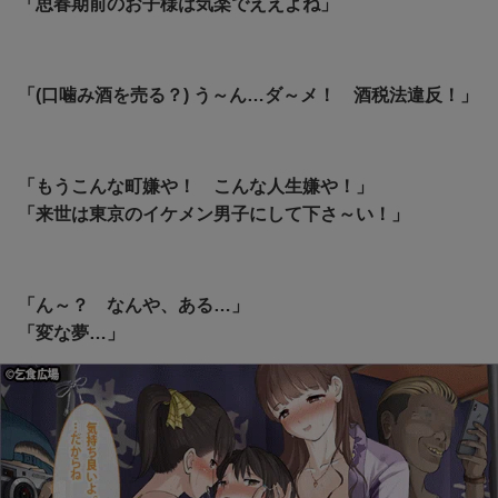
「思春期前のお子様は気楽でええよね」
「(口噛み酒を売る？) う～ん…ダ～メ！ 酒税法違反！」
「もうこんな町嫌や！ こんな人生嫌や！」
「来世は東京のイケメン男子にして下さ～い！」
「ん～？ なんや、ある…」
「変な夢…」