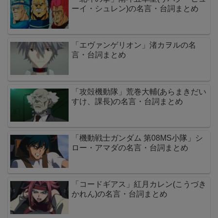
ーイ・シュレン)の名言・台詞まとめ
「エヴァンゲリオン」渚カヲルの名
言・台詞まとめ
「攻殻機動隊」荒巻大輔(あらまきだい
すけ、課長)の名言・台詞まとめ
「機動戦士ガンダム 第08MS小隊」シ
ロー・アマダの名言・台詞まとめ
「コードギアス」紅月カレン(こうづき
かれん)の名言・台詞まとめ