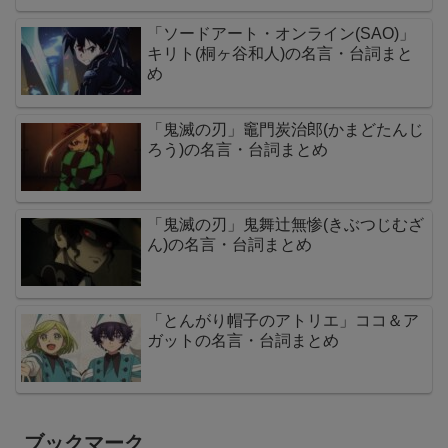
「ソードアート・オンライン(SAO)」
キリト(桐ヶ谷和人)の名言・台詞まと
め
「鬼滅の刃」竈門炭治郎(かまどたんじ
ろう)の名言・台詞まとめ
「鬼滅の刃」鬼舞辻無惨(きぶつじむざ
ん)の名言・台詞まとめ
「とんがり帽子のアトリエ」ココ＆ア
ガットの名言・台詞まとめ
ブックマーク