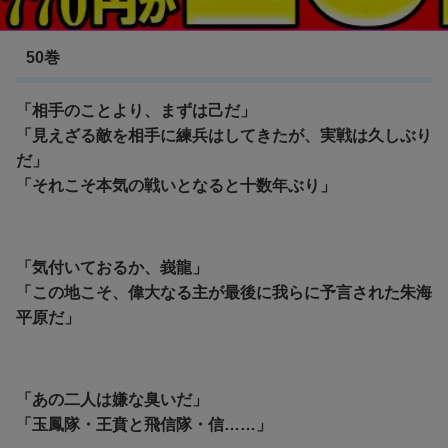
キングダム 鄴攻略編
50巻
「相手のことより、まずは己だ」
「見えざる敵を相手に練兵はしてきたが、実戦は久しぶり
だ」
「それこそ本気の戦いとなると十数年ぶり」
「気付いておるか、峩龍」
「この地こそ、偉大なる主が最後に我らに予言された朱海
平原だ」
「あの二人は嫌な臭いだ」
「玉鳳隊・王賁と飛信隊・信……」