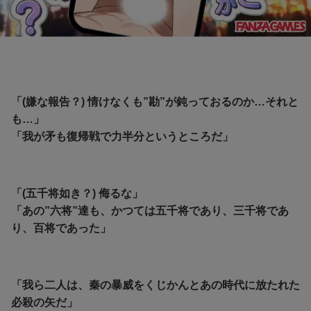
「(嫌な報告？) 情けなくも”勘”が鈍っておるのか…それと
も…」
「我が矛も復帰戦で力半分というところだ」
「(五千将如き？) 侮るな」
「あの”六将”達も、かつては五千将であり、三千将であ
り、百将であった」
「我ら二人は、秦の暴威をくじかんとあの時代に放たれた
必殺の矢だ」