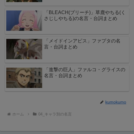
「BLEACH(ブリーチ)」草鹿やちる(く
さじしやちる)の名言・台詞まとめ
「メイドインアビス」ファプタの名
言・台詞まとめ
「進撃の巨人」ファルコ・グライスの
名言・台詞まとめ
kumokumo
ホーム
04_キャラ別の名言