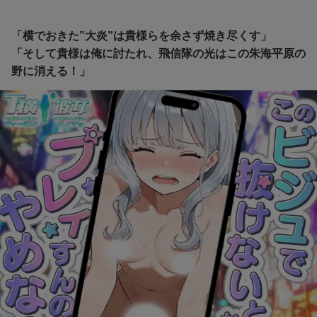
「横でおきた”大炎”は貴様らを余さず焼き尽くす」
「そして貴様は俺に討たれ、飛信隊の光はこの朱海平原の
野に消える！」