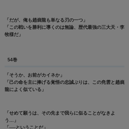
「だが、俺も趙峩龍も単なる刃の一つ」
「この戦いを勝利に導くのは無論、歴代最強の三大天・李
牧様だ」
54巻
「そうか、お前がカイネか」
「己の命を主に捧げる覚悟の忠誠ぶりは、この尭雲と趙峩
龍によく似ている」
「せめて願うは、その先まで我らに似ることがなきよ
う…」
「──ということだ」