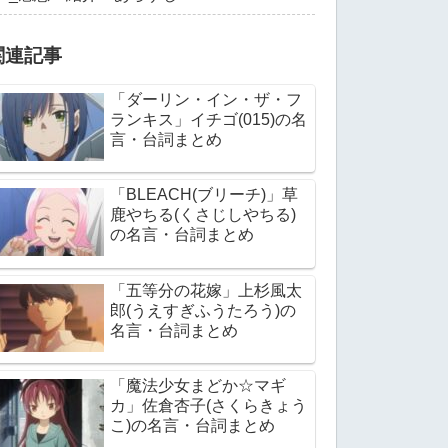
関連記事
「ダーリン・イン・ザ・フ
ランキス」イチゴ(015)の名
言・台詞まとめ
「BLEACH(ブリーチ)」草
鹿やちる(くさじしやちる)
の名言・台詞まとめ
「五等分の花嫁」上杉風太
郎(うえすぎふうたろう)の
名言・台詞まとめ
「魔法少女まどか☆マギ
カ」佐倉杏子(さくらきょう
こ)の名言・台詞まとめ