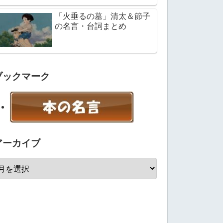
「火垂るの墓」清太＆節子
の名言・台詞まとめ
ブックマーク
アーカイブ