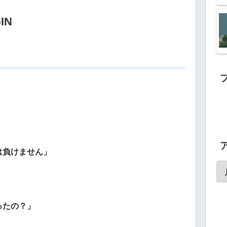
IN
は負けません」
ったの？」