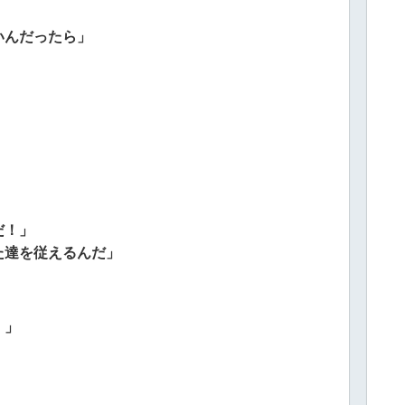
いんだったら」
」
だ！」
た達を従えるんだ」
！」