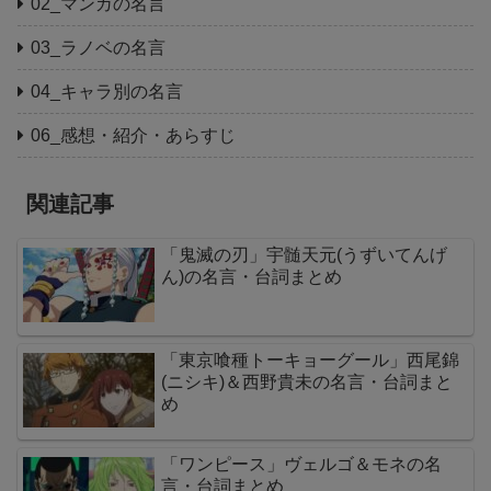
02_マンガの名言
03_ラノベの名言
04_キャラ別の名言
06_感想・紹介・あらすじ
関連記事
「鬼滅の刃」宇髄天元(うずいてんげ
ん)の名言・台詞まとめ
「東京喰種トーキョーグール」西尾錦
(ニシキ)＆西野貴未の名言・台詞まと
め
「ワンピース」ヴェルゴ＆モネの名
言・台詞まとめ