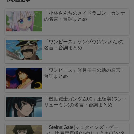
「小林さんちのメイドラゴン」カンナ
の名言・台詞まとめ
「ワンピース」ゲンゾウ(ゲンさん)の
名言・台詞まとめ
「ワンピース」光月モモの助の名言・
台詞まとめ
「機動戦士ガンダム00」王留美(ワン・
リューミン)の名言・台詞まとめ
「Steins;Gate(シュタインズ・ゲー
ト)」比屋定真帆(ひやじょうまほ)の名