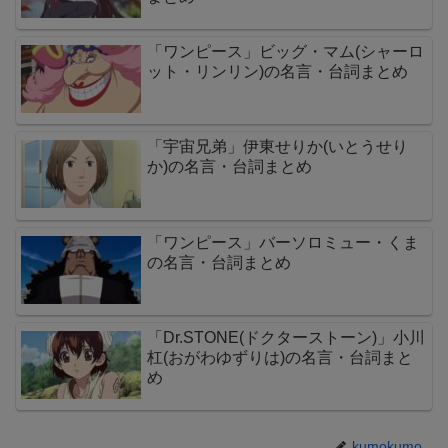
「ワンピース」ビッグ・マム(シャーロ
ット・リンリン)の名言・台詞まとめ
「宇宙兄弟」伊東せりか(いとうせり
か)の名言・台詞まとめ
「ワンピース」バーソロミュー・くま
の名言・台詞まとめ
「Dr.STONE(ドクターストーン)」小川
杠(おがわゆずりは)の名言・台詞まと
め
kumokumo