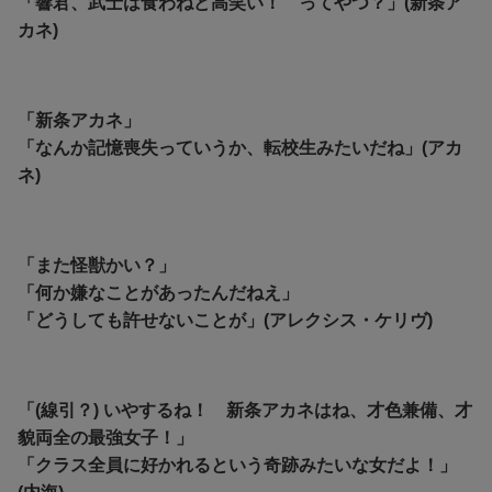
「響君、武士は食わねど高笑い！ ってやつ？」(新条ア
カネ)
「新条アカネ」
「なんか記憶喪失っていうか、転校生みたいだね」(アカ
ネ)
「また怪獣かい？」
「何か嫌なことがあったんだねえ」
「どうしても許せないことが」(アレクシス・ケリヴ)
「(線引？) いやするね！ 新条アカネはね、才色兼備、才
貌両全の最強女子！」
「クラス全員に好かれるという奇跡みたいな女だよ！」